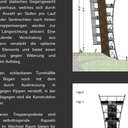
 und statisches Gegengewicht
ppenhaus, welches sich durch
e Anzahl an Stufen pro Lauf
der Senkrechten nach hinten
Treppenwangen werden zur
 Längsrichtung aktiviert. Eine
utende Verschalung aus
zern verstärkt die optische
 Elements und bietet einen
hutz gegen Witterung und
m Aufstieg.
en, schlankeren Turmhälfte
e Bögen noch mit dem
s durch Auskreuzung in
gegen Kippen versteift, in der
dagegen wird die Konstruktion
er.
eren Treppenpodeste sind
selbsttragende Kapseln
e im Wechsel Raum bieten für