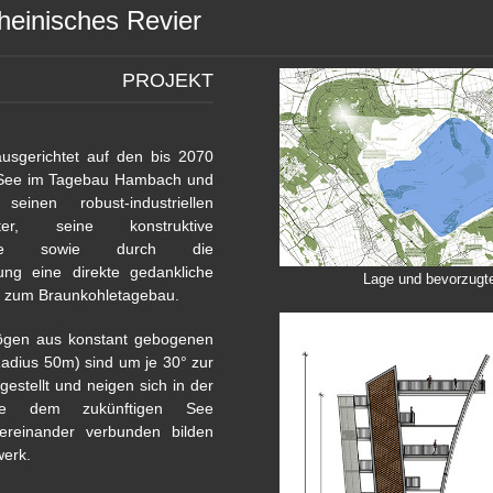
heinisches Revier
PROJEKT
usgerichtet auf den bis 2070
See im Tagebau Hambach und
seinen robust-industriellen
akter, seine konstruktive
ache sowie durch die
ung eine direkte gedankliche
Lage und bevorzugte
Verbindung her zum Braunkohletagebau.
gen aus konstant gebogenen
Radius 50m) sind um je 30° zur
gestellt und neigen sich in der
te dem zukünftigen See
ereinander verbunden bilden
werk.