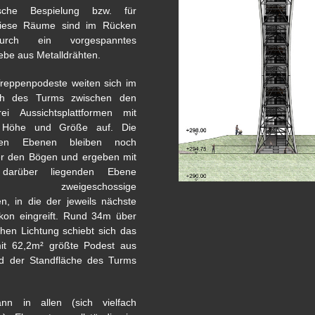
sche Bespielung bzw. für
iese Räume sind im Rücken
urch ein vorgespanntes
ebe aus Metalldrähten.
reppenpodeste weiten sich im
ch des Turms zwischen den
i Aussichtsplattformen mit
 Höhe und Größe auf. Die
den Ebenen bleiben noch
er den Bögen und ergeben mit
 darüber liegenden Ebene
nte zweigeschossige
n, in die der jeweils nächste
kon eingreift. Rund 34m über
chen Lichtung schiebt sich das
it 62,2m² größte Podest aus
 der Standfläche des Turms
n in allen (sich vielfach