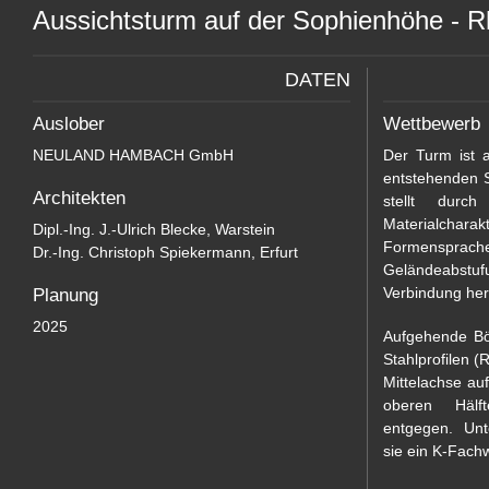
Aussichtsturm auf der Sophienhöhe - R
DATEN
Auslober
Wettbewerb
NEULAND HAMBACH GmbH
Der Turm ist a
entstehenden 
Architekten
stellt durch 
Materialchar
Dipl.-Ing. J.-Ulrich Blecke, Warstein
Formenspr
Dr.-Ing. Christoph Spiekermann, Erfurt
Geländeabstuf
Planung
2025
Aufgehende Bö
Stahlprofilen (
Mittelachse auf
oberen Hälf
entgegen. Unt
sie ein K-Fach