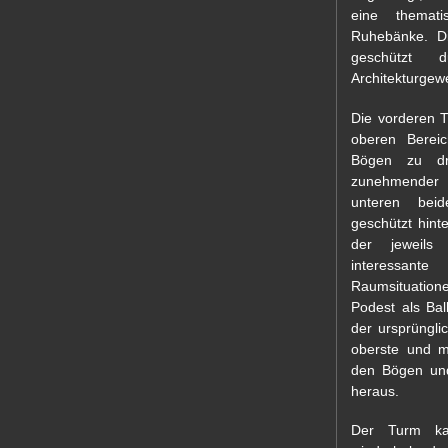
eine themati
Ruhebänke. D
geschützt d
Architekturgew
Die vorderen T
oberen Berei
Bögen zu dre
zunehmender
unteren bei
geschützt hint
der jeweils
interessa
Raumsituatione
Podest als Bal
der ursprüngli
oberste und m
den Bögen und
heraus.
Der Turm kan