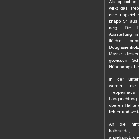
Als optisches
wirkt das Tre
eine ungleich
knapp 5° aus 
neigt. Die 
Aussteifung in
flächig anm
Douglasienhöl
Masse dieses
gewissen Sc
Höhenangst bei
In der unter
werden di
Treppenhau
Längsrichtung 
oberen Hälfte 
lichter und weit
An die hint
halbrunde, 
angehängt, di